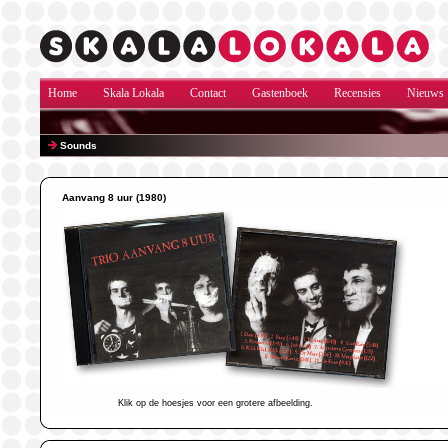
Home
Skala Lokala
Contact
Gastenboek
Recensies
Nieuws
Sounds
Aanvang 8 uur (1980)
Klik op de hoesjes voor een grotere afbeelding.