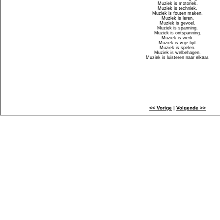
Muziek is motoriek.
Muziek is techniek.
Muziek is fouten maken.
Muziek is leren.
Muziek is gevoel.
Muziek is spanning.
Muziek is ontspanning.
Muziek is werk.
Muziek is vrije tijd.
Muziek is spelen.
Muziek is welbehagen.
Muziek is luisteren naar elkaar.
<< Vorige
|
Volgende >>