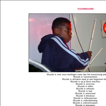
VOORWOORD
Muziek is voor onze leerlingen meer dan het kunstzinnig pl
Muziek is samenwerken.
Muziek is afmaken waar je aan begonnen be
Muziek is op je beurt wachten.
Muziek is structuur.
Muziek is tellen.
Muziek is rekenen.
Muziek is taal.
Muziek is universeel.
Muziek is literatuur.
Muziek is zelfexpressie.
Muziek is zelfontplooiing.
Muziek is zelfvertrouwen.
Muziek is beweging.