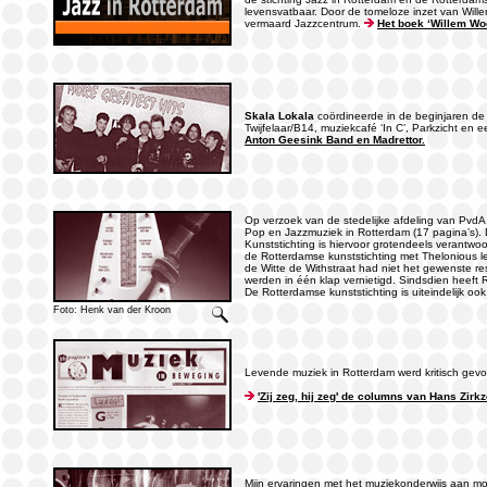
levensvatbaar. Door de tomeloze inzet van Wille
vermaard Jazzcentrum.
Het boek ‘Willem Wo
Skala Lokala
coördineerde in de beginjaren de
Twijfelaar/B14, muziekcafé ‘In C’, Parkzicht en
Anton Geesink Band en Madrettor.
Op verzoek van de stedelijke afdeling van PvdA
Pop en Jazzmuziek in Rotterdam (17 pagina’s). 
Kunststichting is hiervoor grotendeels verantwo
de Rotterdamse kunststichting met Thelonious l
de Witte de Withstraat had niet het gewenste re
werden in één klap vernietigd. Sindsdien heeft 
De Rotterdamse kunststichting is uiteindelijk o
Foto: Henk van der Kroon
Levende muziek in Rotterdam werd kritisch gevo
'Zij zeg, hij zeg' de columns van Hans Zirkze
Mijn ervaringen met het muziekonderwijs aan moe