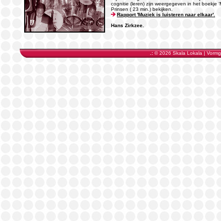
cognitie (leren) zijn weergegeven in het boekje 
Prinsen ( 23 min.) bekijken.
Rapport 'Muziek is luisteren naar elkaar'.
Hans Zirkzee.
.:
© 2026 Skala Lokala | Vormg