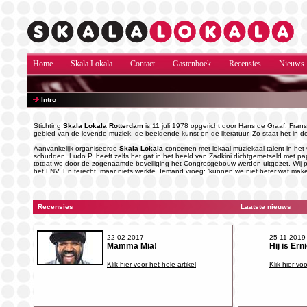
Home
Skala Lokala
Contact
Gastenboek
Recensies
Nieuws
Intro
Stichting
Skala Lokala
Rotterdam
is 11 juli 1978 opgericht door Hans de Graaf, Frans
gebied van de levende muziek, de beeldende kunst en de literatuur. Zo staat het in de
Aanvankelijk organiseerde
Skala Lokala
concerten met lokaal muziekaal talent in het 
schudden. Ludo P. heeft zelfs het gat in het beeld van Zadkini dichtgemetseld met pa
totdat we door de zogenaamde beveiliging het Congresgebouw werden uitgezet. Wij 
het FNV. En terecht, maar niets werkte. Iemand vroeg: ‘kunnen we niet beter wat ma
Recensies
Laatste nieuws
22-02-2017
25-11-2019
Mamma Mia!
Hij is Ern
Klik hier voor het hele artikel
Klik hier voo