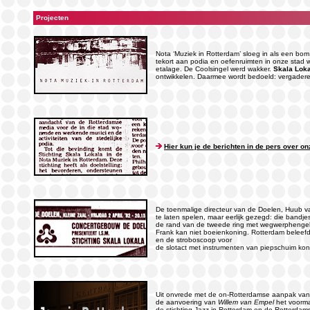
Projecten
Nota ‘Muziek in Rotterdam’ sloeg in als een bo
tekort aan podia en oefenruimten in onze stad 
etalage. De Coolsingel werd wakker.
Skala Lok
ontwikkelen. Daarmee wordt bedoeld: vergadere
Hier kun je de berichten in de pers over on
De toenmalige directeur van de Doelen, Huub van
te laten spelen, maar eerlijk gezegd: die bandje
de rand van de tweede ring met wegwerphengels.
Frank kan niet boeienkoning. Rotterdam beleefde
en de stroboscoop voor
de slotact met instrumenten van piepschuim kon
Uit onvrede met de on-Rotterdamse aanpak van h
de aanvoering van
Willem van Empel
het voorma
de stichting Jazz in Rotterdam en de Rotterdams